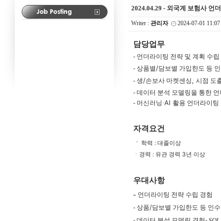
2024.04.29 - 외국계 보험사
Writer :
관리자
2024-07-01 11:07
담당업무
-
언더라이팅 전략 및 계획 수립
/
-
상품별
담보별 가입한도 등 
/
,
-
생
손보사 마켓센싱
시점 도출
-
데이터 분석 모델링을 통한 
AI
-
머신러닝·
활용 언더라이팅
자격요건
ㆍ
학력 : 대
ㆍ경력 : 유관 경력 3년 이상
우대사항
-
언더라이팅 전략 수립 경험
/
-
상품
담보별 가입한도 등 인수
-
데이터 분석 모델링 경험
- SQL