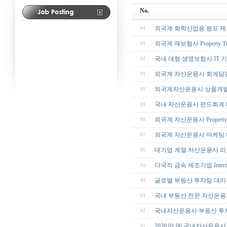
No.
외국계 화학산업용 펌프 제
94
외국계 재보험사 Property Tr
93
국내 대형 생명보험사 IT 
92
외국계 자산운용사 회계담당 (Accou
91
외국계자산운용사 상품개발
90
국내 자산운용사 펀드회계 
89
외국계 자산운용사 Property
88
외국계 자산운용사 마케팅 
87
대기업 계열 자산운용사 리
86
다국적 금속 제조기업 Internal
85
글로벌 부동산 투자팀 대리
84
국내 부동산 전문 자산운용
83
국내자산운용사 부동산 투
82
2020.01.06 국내자산운
81