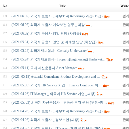
No.
Title
Write
(2021.06.02) 외국계 보험사 _ 재무회계 Reporting (과장~차장)
관
139
(2021.06.02) 외국계 보험사 계약보전 업무 _ 과장
관
138
(2021.06.02) 외국계 금융사 영업 담당 (차장급)
관
137
(2021.05.31) 외국계 금융사 영업 및 마케팅 담당 (차장급)
관
136
(2021.05.24) 외국계재보험사 - Casualty Underwriter
관
135
(2021.05.24) 외국계재보험사 - Property(Engineering) Underwri…
관
134
(2021.05.11) 국내 자산운용사 Asset Manager
관
133
(2021. 05.18) Actuarial Consultant, Product Development and …
관
132
(2021.05.03) 외국계 HR Service 기업 _ Finance Controller 이…
관
131
(2021.04.26) IT Manager _ 외국계 HR Service 기업 _과장)
관
130
(2021.05. 03) 외국계 자산운용사 _ 부동산 투자 운용 (부장~임…
관
129
(2021.04.26) 외국계 보험사 _ 재무회계 Reporting (과장~차장)
관
128
(2021.04.26) 외국계 보험사 _ 정보보안 (과장)
관
127
(2021.04.26) 외국계 보험사 _ IT System 개발 유지 보수 (과장)
관
126